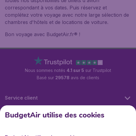
toutes nos disponibilités de billets d'avion
correspondant à vos dates. Puis réservez et
complétez votre voyage avec notre large sélection de
chambres d'hôtels et de locations de voiture.
Bon voyage avec BudgetAir.fr® !
Nous sommes notés
4.1 sur 5
sur Trustpilot
Basé sur
29578
avis de clients
Service client
BudgetAir utilise des cookies
BudgetAir.fr