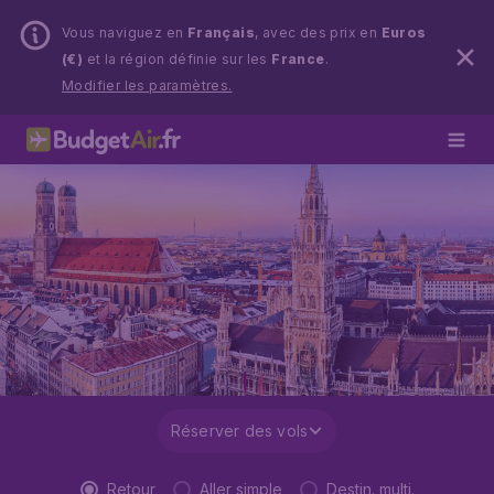
Vous naviguez en
Français
, avec des prix en
Euros
(€)
et la région définie sur les
France
.
Modifier les paramètres.
Réserver des vols
Retour
Aller simple
Destin. multi.