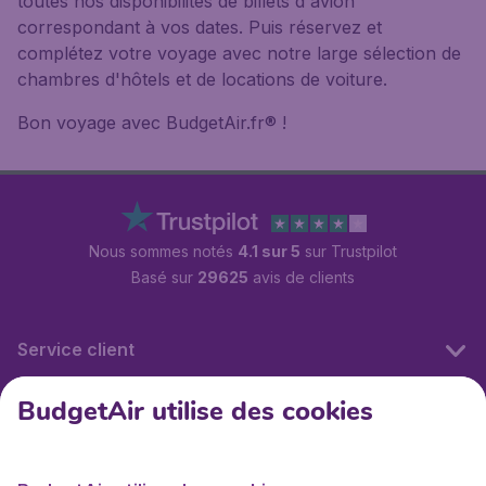
toutes nos disponibilités de billets d'avion
correspondant à vos dates. Puis réservez et
complétez votre voyage avec notre large sélection de
chambres d'hôtels et de locations de voiture.
Bon voyage avec BudgetAir.fr® !
Nous sommes notés
4.1 sur 5
sur Trustpilot
Basé sur
29625
avis de clients
Service client
BudgetAir utilise des cookies
BudgetAir.fr