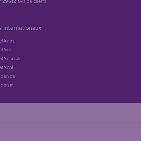
r
29612
avis de clients
s internationaux
tAir.es
Air.it
tAir.co.uk
tAir.nl
aden.de
aden.at