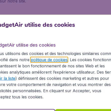
sur notre site.
dgetAir utilise des cookies
voyage en avion, tant les possibilités de vols sont nombreuse
 s'offrent à vous : Paris Charles de Gaulle (CDG), Paris Or
dgetAir utilise des cookies
e à une vingtaine de kilomètres au nord-est de Paris, à Ro
s utilisons des cookies et des technologies similaires com
 importantes sont Air France, KLM, les compagnies aérien
5 km au sud de Paris. Les vols proposés sont majoritaireme
cifié dans notre
politique de cookies
. Les cookies fonctionn
t des DOM-TOM. Ces deux aéroports se rejoignent facilem
antissent le bon fonctionnement de nos sites Web et les
itué 70 km au nord de Paris, est principalement utilisé par 
kies analytiques améliorent l’expérience utilisateur. Des tie
 Beauvais avec une navette dédiée en 1h15 environ.
r la liste
) définissent des cookies marketing et autres pour
vre votre comportement de navigation et vous montrer des
che des vols, BudgetAir trouvera pour vous l'aéroport où l
licités personnalisées. En cliquant sur Accepter, vous
eptez tous les cookies.