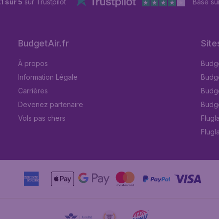
.1 sur 5
sur Trustpilot
Basé su
BudgetAir.fr
Site
À propos
Budge
Information Légale
Budget
Carrières
Budge
Devenez partenaire
Budge
Vols pas chers
Flugl
Flugl