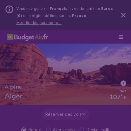
Vous naviguez en
Français
, avec des prix en
Euros
(€)
et la région définie sur les
France
.
Modifier les paramètres.
Algérie
dès
Alger
107
*
€
Réserver des vols
Retour
Aller simple
Destin. multi.