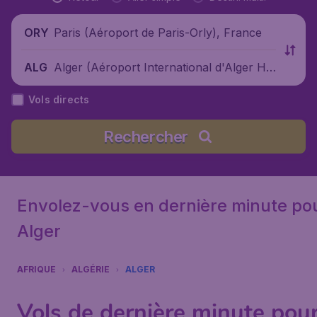
Paris (Aéroport de Paris-Orly), France
ORY
Alger (Aéroport International d'Alger Ho
ALG
uari Boumediène), Algérie
Vols directs
Rechercher
Envolez-vous en dernière minute po
Alger
AFRIQUE
ALGÉRIE
ALGER
Vols de dernière minute pou