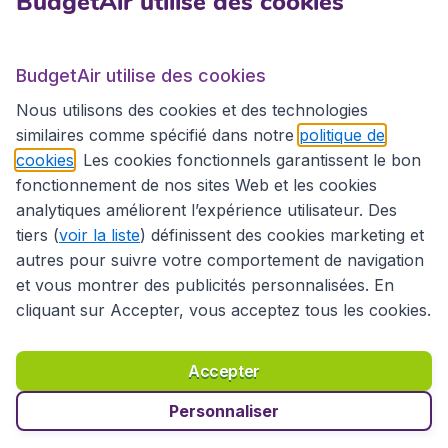
BudgetAir utilise des cookies
BudgetAir.fr
BudgetAir utilise des cookies
Sites internationaux
Nous utilisons des cookies et des technologies
similaires comme spécifié dans notre
politique de
cookies
. Les cookies fonctionnels garantissent le bon
fonctionnement de nos sites Web et les cookies
analytiques améliorent l’expérience utilisateur. Des
tiers (
voir la liste
) définissent des cookies marketing et
autres pour suivre votre comportement de navigation
et vous montrer des publicités personnalisées. En
cliquant sur Accepter, vous acceptez tous les cookies.
Déclaration d’accessibilité
Conditions générales
Décharge de responsabilité
Déclaration de confidentialité
Cookies
Accepter
Droits d’auteur © 2026
Personnaliser