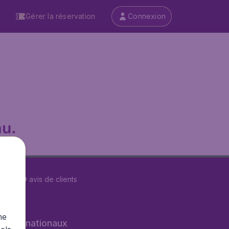
Gérer la réservation
Connexion
u.
r
29579
avis de clients
me
s internationaux