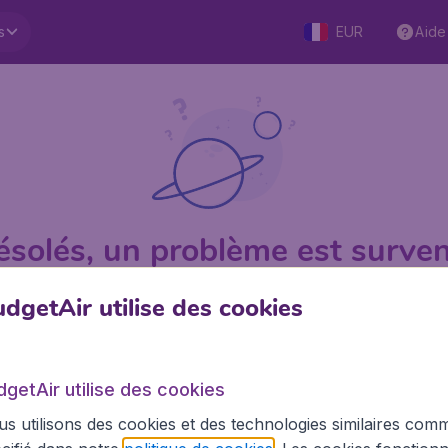
s
EUR
Aide
ésolés, un problème est surven
dgetAir utilise des cookies
1 sur 5
sur Trustpilot
Basé su
dgetAir utilise des cookies
s utilisons des cookies et des technologies similaires com
BudgetAir.fr
Site