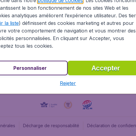
cifié dans notre
politique de cookies
. Les cookies fonctionn
antissent le bon fonctionnement de nos sites Web et les
À propos
Budge
kies analytiques améliorent l’expérience utilisateur. Des tie
Information Légale
Budget
r la liste
) définissent des cookies marketing et autres pour
Carrières
Budge
vre votre comportement de navigation et vous montrer des
Devenez partenaire
Budge
licités personnalisées. En cliquant sur Accepter, vous
Vols pas chers
Flugl
eptez tous les cookies.
Flugl
Accepter
Personnaliser
Rejeter
énérales
Décharge de responsabilité
Déclaration de confident