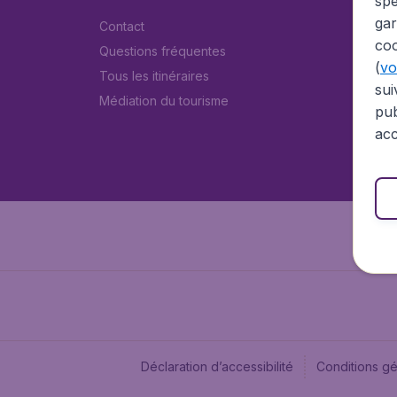
spé
gar
Contact
coo
Questions fréquentes
(
voi
Tous les itinéraires
sui
Médiation du tourisme
pub
acc
Déclaration d’accessibilité
Conditions g