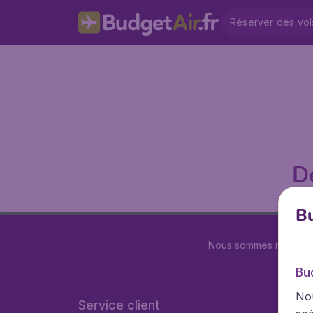
Réserver des vol
D
Bu
Nous sommes notés
4.
Bu
Nou
Service client