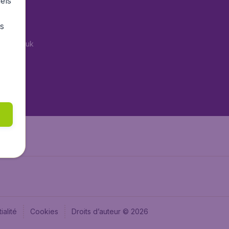
els
tAir.es
rs
Air.it
tAir.co.uk
tAir.nl
aden.de
aden.at
ialité
Cookies
Droits d’auteur © 2026