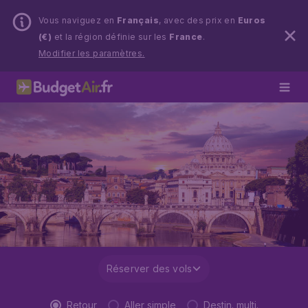
Vous naviguez en
Français
, avec des prix en
Euros
(€)
et la région définie sur les
France
.
Modifier les paramètres.
Réserver des vols
Retour
Aller simple
Destin. multi.