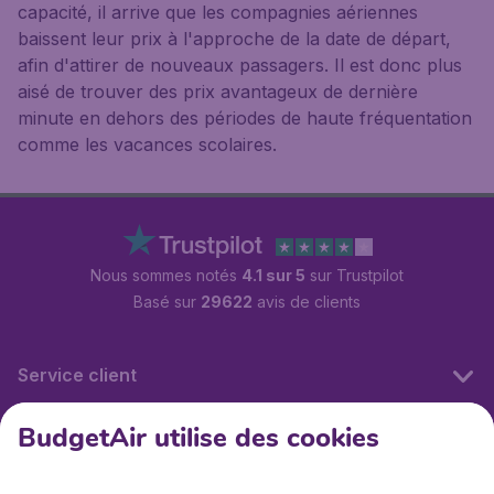
capacité, il arrive que les compagnies aériennes
baissent leur prix à l'approche de la date de départ,
afin d'attirer de nouveaux passagers. Il est donc plus
aisé de trouver des prix avantageux de dernière
minute en dehors des périodes de haute fréquentation
comme les vacances scolaires.
Nous sommes notés
4.1 sur 5
sur Trustpilot
Basé sur
29622
avis de clients
Service client
BudgetAir utilise des cookies
BudgetAir.fr