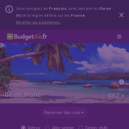
Vous naviguez en
Français
, avec des prix en
Euros
(€)
et la région définie sur les
France
.
Modifier les paramètres.
les Seychelles
dès
Ile de Mahé
582
*
€
Réserver des vols
Retour
Aller simple
Destin. multi.