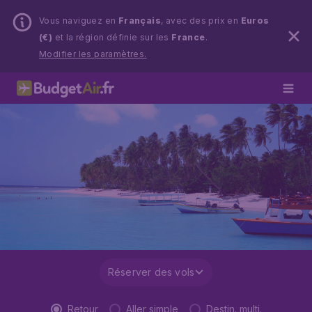
Vous naviguez en
Français
, avec des prix en
Euros
(€)
et la région définie sur les
France
.
Modifier les paramètres.
Réserver des vols
Retour
Aller simple
Destin. multi.