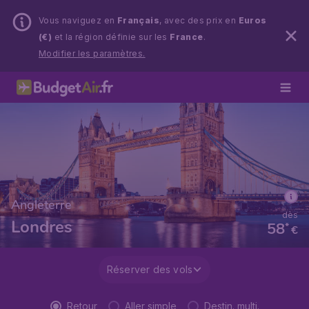
Vous naviguez en
Français
, avec des prix en
Euros
(€)
et la région définie sur les
France
.
Modifier les paramètres.
Angleterre
dès
Londres
58
*
€
Réserver des vols
Retour
Aller simple
Destin. multi.