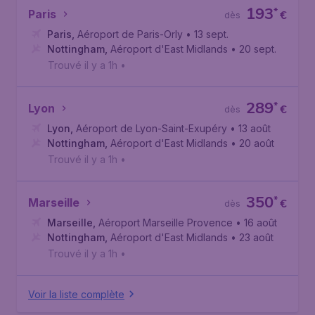
193
*
Paris
€
dès
Paris
,
Aéroport de Paris-Orly
• 13 sept.
Nottingham
,
Aéroport d'East Midlands
• 20 sept.
Trouvé il y a 1h
•
289
*
Lyon
€
dès
Lyon
,
Aéroport de Lyon-Saint-Exupéry
• 13 août
Nottingham
,
Aéroport d'East Midlands
• 20 août
Trouvé il y a 1h
•
350
*
Marseille
€
dès
Marseille
,
Aéroport Marseille Provence
• 16 août
Nottingham
,
Aéroport d'East Midlands
• 23 août
Trouvé il y a 1h
•
Voir la liste complète