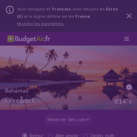
Vous naviguez en
Français
, avec des prix en
Euros
(€)
et la région définie sur les
France
.
Modifier les paramètres.
Bahamas
dès
Freeport
814
*
€
Réserver des vols
Retour
Aller simple
Destin. multi.