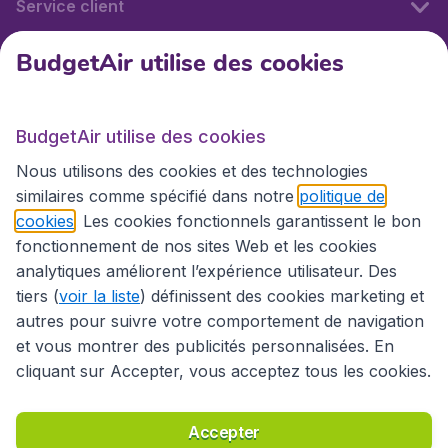
Service client
BudgetAir utilise des cookies
BudgetAir.fr
BudgetAir utilise des cookies
Sites internationaux
Nous utilisons des cookies et des technologies
similaires comme spécifié dans notre
politique de
cookies
. Les cookies fonctionnels garantissent le bon
fonctionnement de nos sites Web et les cookies
analytiques améliorent l’expérience utilisateur. Des
tiers (
voir la liste
) définissent des cookies marketing et
autres pour suivre votre comportement de navigation
et vous montrer des publicités personnalisées. En
cliquant sur Accepter, vous acceptez tous les cookies.
Déclaration d’accessibilité
Conditions générales
Décharge de responsabilité
Déclaration de confidentialité
Cookies
Accepter