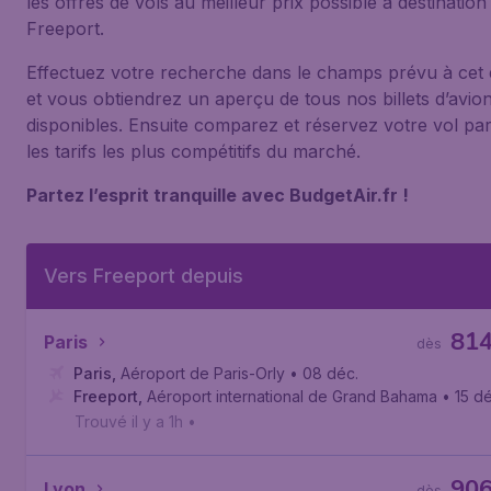
les offres de vols au meilleur prix possible à destination
Freeport.
Effectuez votre recherche dans le champs prévu à cet 
et vous obtiendrez un aperçu de tous nos billets d’avio
disponibles. Ensuite comparez et réservez votre vol pa
les tarifs les plus compétitifs du marché.
Partez l’esprit tranquille avec BudgetAir.fr !
Vers Freeport depuis
81
Paris
dès
Paris
,
Aéroport de Paris-Orly
• 08 déc.
Freeport
,
Aéroport international de Grand Bahama
• 15 d
Trouvé il y a 1h
•
90
Lyon
dès