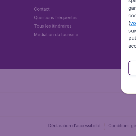
spé
gar
Contact
coo
Questions fréquentes
(
voi
Tous les itinéraires
sui
Médiation du tourisme
pub
acc
Déclaration d’accessibilité
Conditions g