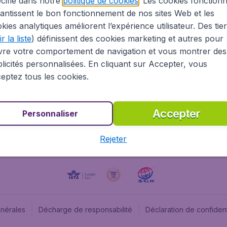
cifié dans notre
politique de cookies
. Les cookies fonctionn
antissent le bon fonctionnement de nos sites Web et les
À propos
Budge
kies analytiques améliorent l’expérience utilisateur. Des tie
Information Légale
Budget
r la liste
) définissent des cookies marketing et autres pour
Carrières
Budge
vre votre comportement de navigation et vous montrer des
Devenez partenaire
Budge
licités personnalisées. En cliquant sur Accepter, vous
Vols pas chers
Flugl
eptez tous les cookies.
Flugl
Accepter
Personnaliser
Rejeter
énérales
Décharge de responsabilité
Déclaration de confident