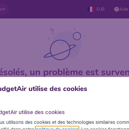
s
EUR
Aide
ésolés, un problème est surven
dgetAir utilise des cookies
1 sur 5
sur Trustpilot
Basé su
dgetAir utilise des cookies
s utilisons des cookies et des technologies similaires com
BudgetAir.fr
Site