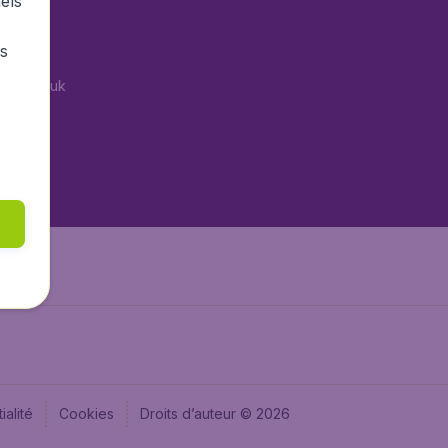
els
tAir.es
rs
Air.it
tAir.co.uk
tAir.nl
aden.de
aden.at
ialité
Cookies
Droits d’auteur © 2026