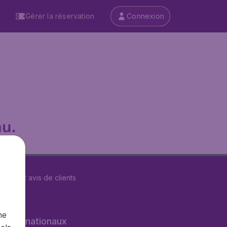
Gérer la réservation
Connexion
u.
r
29572
avis de clients
me
s internationaux