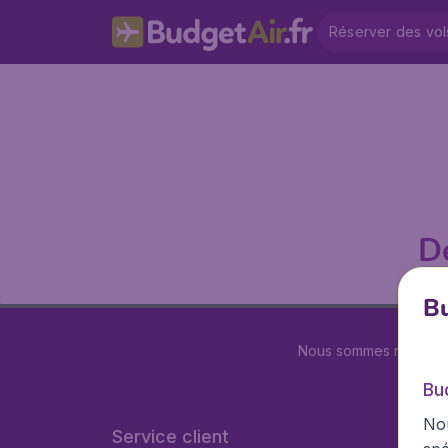
Réserver des vol
D
Bu
Nous sommes notés
4.
Bu
Nou
Service client