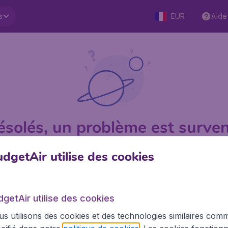
s
EUR
Aide
ésolés, un problème est surven
dgetAir utilise des cookies
1 sur 5
sur Trustpilot
Basé su
dgetAir utilise des cookies
s utilisons des cookies et des technologies similaires com
BudgetAir.fr
Site