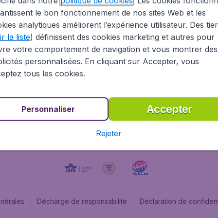
cifié dans notre
politique de cookies
. Les cookies fonctionn
antissent le bon fonctionnement de nos sites Web et les
À propos
Budge
kies analytiques améliorent l’expérience utilisateur. Des tie
Information Légale
Budget
r la liste
) définissent des cookies marketing et autres pour
Carrières
Budge
vre votre comportement de navigation et vous montrer des
Devenez partenaire
Budge
licités personnalisées. En cliquant sur Accepter, vous
Vols pas chers
Flugl
eptez tous les cookies.
Flugl
Accepter
Personnaliser
Rejeter
énérales
Décharge de responsabilité
Déclaration de confident