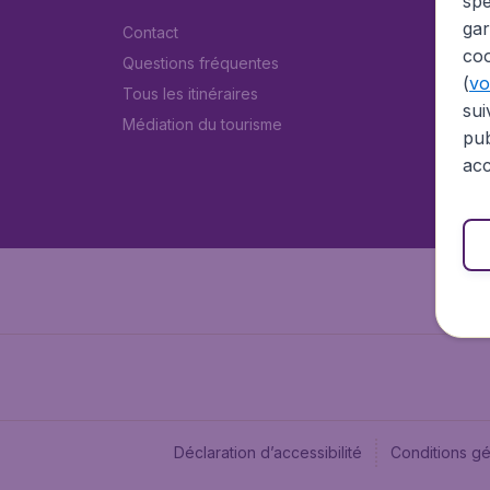
spé
gar
Contact
coo
Questions fréquentes
(
voi
Tous les itinéraires
sui
Médiation du tourisme
pub
acc
Déclaration d’accessibilité
Conditions g