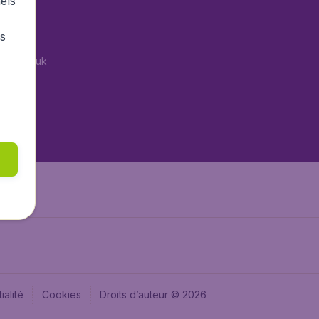
els
tAir.es
rs
Air.it
tAir.co.uk
tAir.nl
aden.de
aden.at
ialité
Cookies
Droits d’auteur © 2026