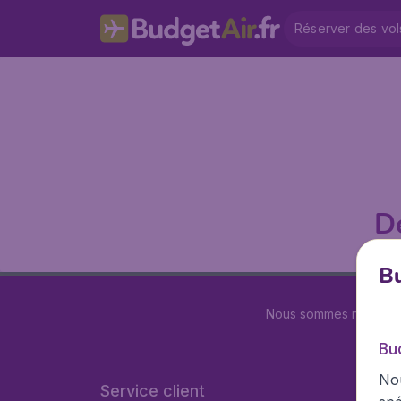
Réserver des vol
D
Bu
Nous sommes notés
4.
Bu
Nou
Service client