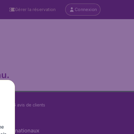
Gérer la réservation
Connexion
u.
r
29586
avis de clients
me
s internationaux