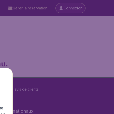
Gérer la réservation
Connexion
u.
r
29566
avis de clients
me
s internationaux