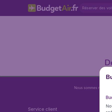
Réserver des vol
D
Bu
Nous sommes notés
4.
Bu
Nou
Service client