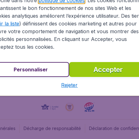
cifié dans notre
politique de cookies
. Les cookies fonctionn
antissent le bon fonctionnement de nos sites Web et les
À propos
Budge
kies analytiques améliorent l’expérience utilisateur. Des tie
Information Légale
Budget
r la liste
) définissent des cookies marketing et autres pour
Carrières
Budge
vre votre comportement de navigation et vous montrer des
Devenez partenaire
Budge
licités personnalisées. En cliquant sur Accepter, vous
Vols pas chers
Flugl
eptez tous les cookies.
Flugl
Accepter
Personnaliser
Rejeter
énérales
Décharge de responsabilité
Déclaration de confident