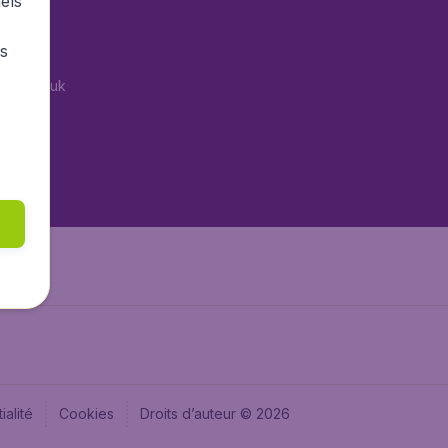
els
tAir.es
rs
Air.it
tAir.co.uk
tAir.nl
aden.de
aden.at
ialité
Cookies
Droits d’auteur © 2026