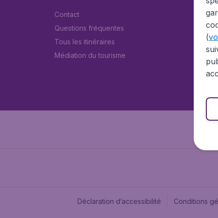
spé
gar
Contact
coo
Questions fréquentes
(
voi
Tous les itinéraires
sui
Médiation du tourisme
pub
acc
Déclaration d’accessibilité
Conditions g