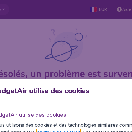
s
EUR
Aide
ésolés, un problème est surven
dgetAir utilise des cookies
1 sur 5
sur Trustpilot
Basé su
dgetAir utilise des cookies
s utilisons des cookies et des technologies similaires com
BudgetAir.fr
Site