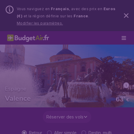
Vous naviguez en
Français
, avec des prix en
Euros
(€)
et la région définie sur les
France
.
Modifier les paramètres.
Espagne
dès
Valence
63
*
€
Réserver des vols
Retour
Aller simple
Destin. multi.