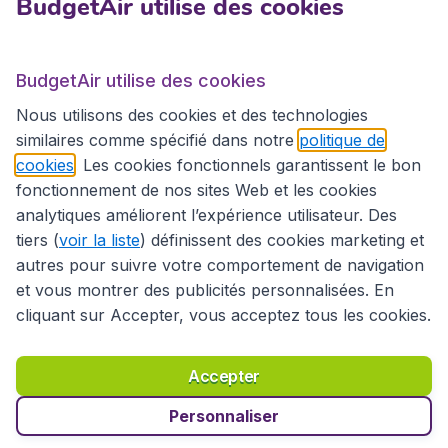
BudgetAir utilise des cookies
BudgetAir.fr
BudgetAir utilise des cookies
Sites internationaux
Nous utilisons des cookies et des technologies
similaires comme spécifié dans notre
politique de
cookies
. Les cookies fonctionnels garantissent le bon
fonctionnement de nos sites Web et les cookies
analytiques améliorent l’expérience utilisateur. Des
tiers (
voir la liste
) définissent des cookies marketing et
autres pour suivre votre comportement de navigation
et vous montrer des publicités personnalisées. En
cliquant sur Accepter, vous acceptez tous les cookies.
Déclaration d’accessibilité
Conditions générales
Décharge de responsabilité
Déclaration de confidentialité
Cookies
Accepter
Droits d’auteur © 2026
Personnaliser