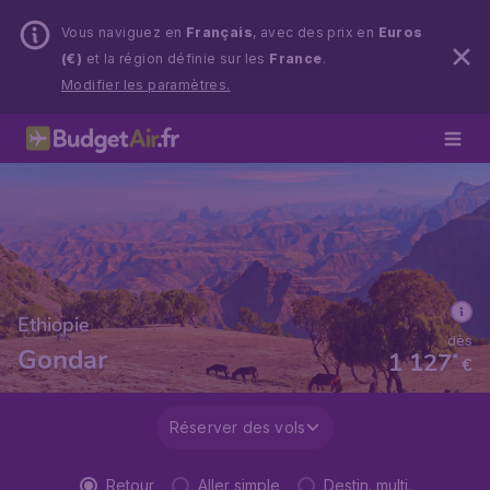
Vous naviguez en
Français
, avec des prix en
Euros
(€)
et la région définie sur les
France
.
Modifier les paramètres.
Ethiopie
dès
Gondar
1 127
*
€
Réserver des vols
Retour
Aller simple
Destin. multi.