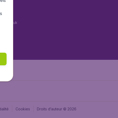
els
tAir.es
rs
Air.it
tAir.co.uk
tAir.nl
aden.de
aden.at
ialité
Cookies
Droits d’auteur © 2026