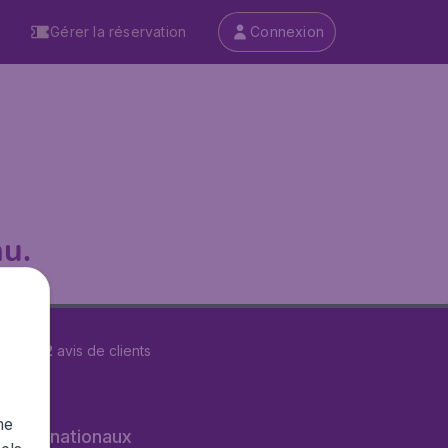
Gérer la réservation
Connexion
u.
r
29602
avis de clients
me
s internationaux