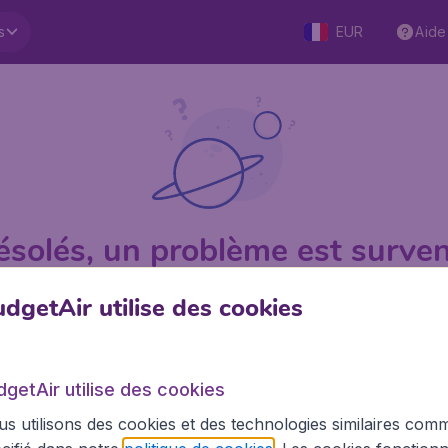
s
EUR
Aide
ésolés, un problème est surven
dgetAir utilise des cookies
1 sur 5
sur Trustpilot
Basé su
dgetAir utilise des cookies
s utilisons des cookies et des technologies similaires com
BudgetAir.fr
Site