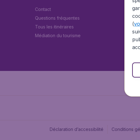
spé
gar
Contact
coo
Questions fréquentes
(
voi
Tous les itinéraires
sui
Médiation du tourisme
pub
acc
Déclaration d’accessibilité
Conditions g