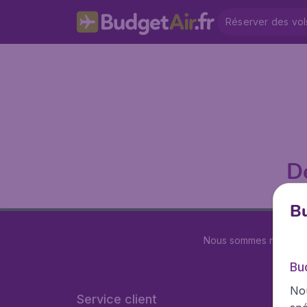
Réserver des vol
D
Bu
Nous sommes notés
4.
Bu
Nou
Service client