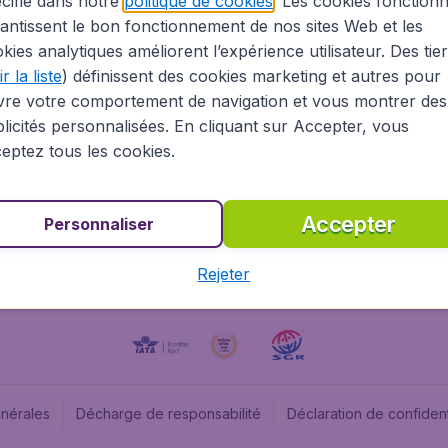
cifié dans notre
politique de cookies
. Les cookies fonctionn
antissent le bon fonctionnement de nos sites Web et les
À propos
Budge
kies analytiques améliorent l’expérience utilisateur. Des tie
Information Légale
Budget
r la liste
) définissent des cookies marketing et autres pour
Carrières
Budge
vre votre comportement de navigation et vous montrer des
Devenez partenaire
Budge
licités personnalisées. En cliquant sur Accepter, vous
Vols pas chers
Flugl
eptez tous les cookies.
Flugl
Accepter
Personnaliser
Rejeter
énérales
Décharge de responsabilité
Déclaration de confident