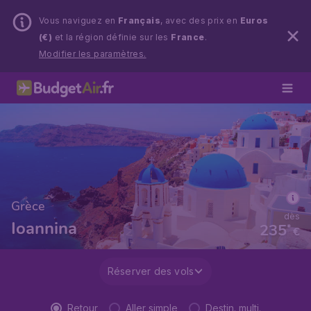
Vous naviguez en
Français
, avec des prix en
Euros
(€)
et la région définie sur les
France
.
Modifier les paramètres.
Grèce
dès
Ioannina
235
*
€
Réserver des vols
Retour
Aller simple
Destin. multi.