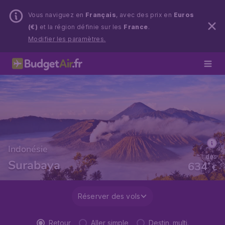
Vous naviguez en
Français
, avec des prix en
Euros
(€)
et la région définie sur les
France
.
Modifier les paramètres.
Indonésie
dès
Surabaya
634
*
€
Réserver des vols
Retour
Aller simple
Destin. multi.