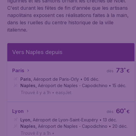
figurines et les santons ornant les crèches de Noël.
C'est durant les fêtes de fin d'année que les artisans
napolitains exposent ces réalisations faites à la main,
dans les ruelles du centre historique de la ville
italienne.
Vers Naples depuis
73
*
Paris
€
dès
Paris
,
Aéroport de Paris-Orly
• 06 déc.
Naples
,
Aéroport de Naples - Capodichino
• 15 déc.
Trouvé il y a 1h
•
easyJet
60
*
Lyon
€
dès
Lyon
,
Aéroport de Lyon-Saint-Exupéry
• 13 déc.
Naples
,
Aéroport de Naples - Capodichino
• 20 déc.
Trouvé il y a 1h
•