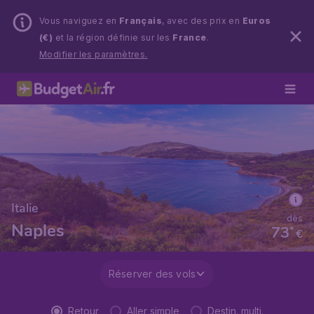
Vous naviguez en
Français
, avec des prix en
Euros
(€)
et la région définie sur les
France
.
Modifier les paramètres.
Italie
dès
Naples
73
*
€
Réserver des vols
Retour
Aller simple
Destin. multi.