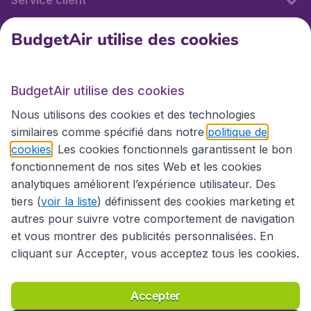
Service client
BudgetAir utilise des cookies
BudgetAir.fr
BudgetAir utilise des cookies
Sites internationaux
Nous utilisons des cookies et des technologies
similaires comme spécifié dans notre
politique de
cookies
. Les cookies fonctionnels garantissent le bon
fonctionnement de nos sites Web et les cookies
analytiques améliorent l’expérience utilisateur. Des
tiers (
voir la liste
) définissent des cookies marketing et
autres pour suivre votre comportement de navigation
et vous montrer des publicités personnalisées. En
cliquant sur Accepter, vous acceptez tous les cookies.
Déclaration d’accessibilité
Conditions générales
Décharge de responsabilité
Déclaration de confidentialité
Cookies
Accepter
Droits d’auteur © 2026