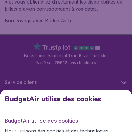
» et vous obtiendrez directement les disponibilités de
billets d'avion correspondant à vos dates.
Bon voyage avec BudgetAir.fr
Nous sommes notés
4.1 sur 5
sur Trustpilot
Basé sur
29612
avis de clients
Service client
BudgetAir utilise des cookies
BudgetAir.fr
BudgetAir utilise des cookies
Sites internationaux
Nous utilisons des cookies et des technologies