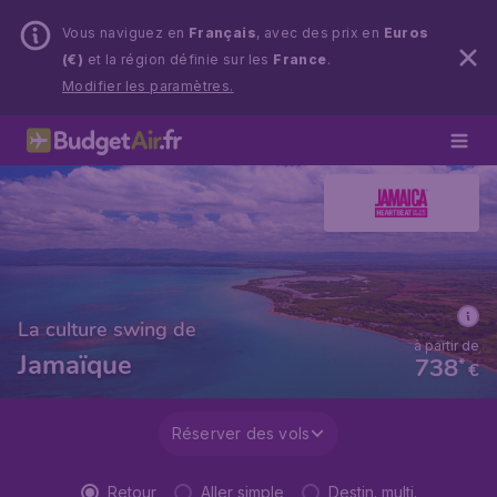
Vous naviguez en
Français
, avec des prix en
Euros
(€)
et la région définie sur les
France
.
Modifier les paramètres.
La culture swing de
à partir de
Jamaïque
738
*
€
Réserver des vols
Retour
Aller simple
Destin. multi.