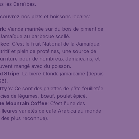
us les Caraïbes.
couvrez nos plats et boissons locales:
rk
: Viande marinée sur du bois de piment de
 Jamaïque au barbecue scellé.
kee
: C'est le fruit National de la Jamaïque.
tritif et plein de protéines, une source de
urriture pour de nombreux Jamaïcains, et
uvent mangé avec du poisson.
d Stripe
: La bière blonde jamaïcaine (depuis
28).
tty's
: Ce sont des galettes de pâte feuilletée
rcies de légumes, bœuf, poulet épicé.
ue Mountain Coffee
: C'est l'une des
illeures variétés de café Arabica au monde
t des plus reconnue).