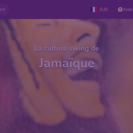
s
EUR
Aide
La culture swing de
Jamaïque