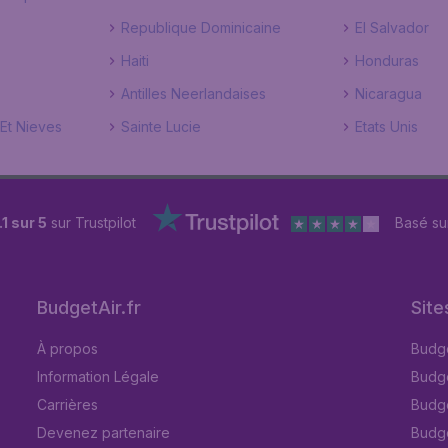
Republique Dominicaine
El Salvador
Haiti
Honduras
Antilles Neerlandaises
Nicaragua
 Et Nieves
Sainte Lucie
Etats Unis
.1 sur 5
sur Trustpilot
Basé su
BudgetAir.fr
Site
À propos
Budge
Information Légale
Budget
Carrières
Budge
Devenez partenaire
Budge