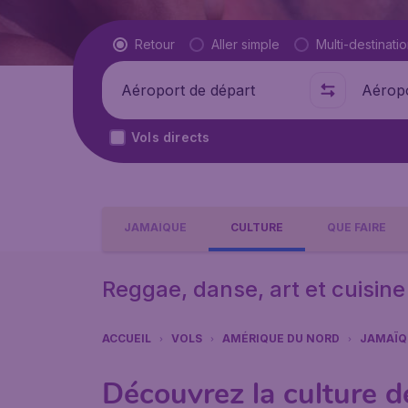
Type de vol
Retour
Aller simple
Multi-destinati
Départ de
Où
Vols directs
JAMAÏQUE
CULTURE
QUE FAIRE
Reggae, danse, art et cuisine
ACCUEIL
VOLS
AMÉRIQUE DU NORD
JAMAÏQ
Découvrez la culture d