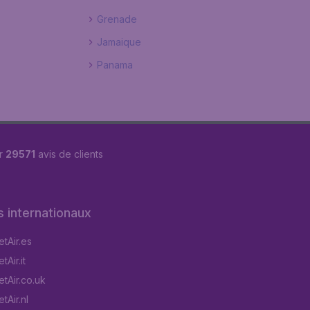
Grenade
Jamaique
Panama
r
29571
avis de clients
s internationaux
tAir.es
Air.it
tAir.co.uk
tAir.nl