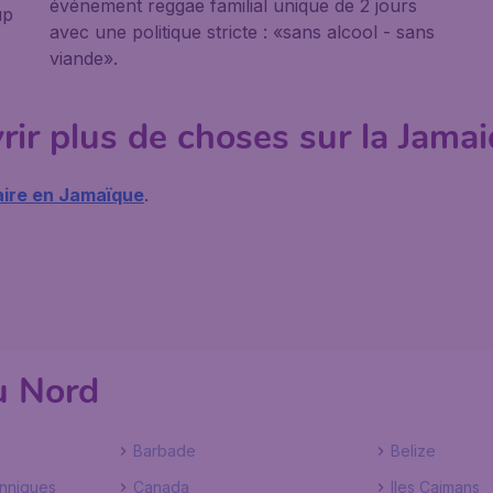
événement reggae familial unique de 2 jours
up
avec une politique stricte : «sans alcool - sans
viande».
ir plus de choses sur la Jama
aire en Jamaïque
.
u Nord
Barbade
Belize
anniques
Canada
Iles Caimans