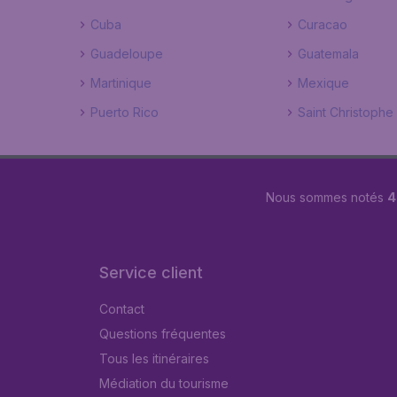
Cuba
Curacao
Guadeloupe
Guatemala
Martinique
Mexique
Puerto Rico
Saint Christophe
Nous sommes notés
4
Service client
Contact
Questions fréquentes
Tous les itinéraires
Médiation du tourisme