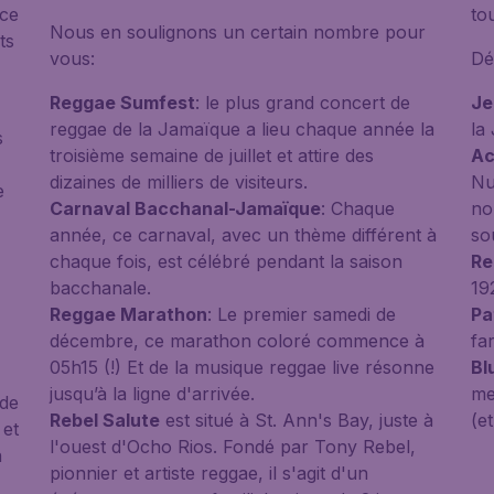
nce
to
Nous en soulignons un certain nombre pour
ts
vous:
Dé
Reggae Sumfest
: le plus grand concert de
Je
reggae de la Jamaïque a lieu chaque année la
la
s
troisième semaine de juillet et attire des
Ac
dizaines de milliers de visiteurs.
Nu
e
Carnaval Bacchanal-Jamaïque
: Chaque
no
année, ce carnaval, avec un thème différent à
so
chaque fois, est célébré pendant la saison
Re
bacchanale.
19
Reggae Marathon
: Le premier samedi de
Pa
décembre, ce marathon coloré commence à
fa
05h15 (!) Et de la musique reggae live résonne
Bl
jusqu’à la ligne d'arrivée.
me
nde
Rebel Salute
est situé à St. Ann's Bay, juste à
(e
 et
l'ouest d'Ocho Rios. Fondé par Tony Rebel,
n
pionnier et artiste reggae, il s'agit d'un