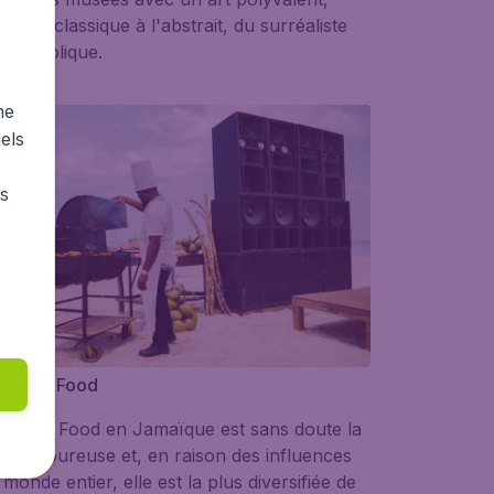
ant du classique à l'abstrait, du surréaliste
 symbolique.
me
els
rs
 Street Food
 Street Food
en Jamaïque est sans doute la
us savoureuse et, en raison des influences
 monde entier, elle est la plus diversifiée de