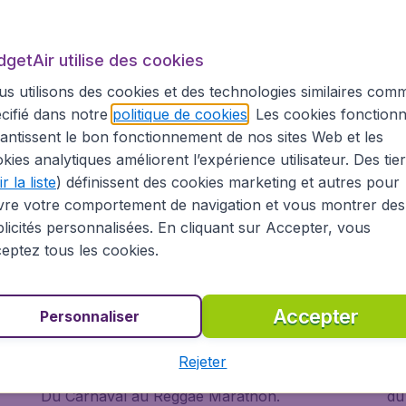
le plus célèbre de la philosophie était Bob
all
Marley.
au
dgetAir utilise des cookies
s utilisons des cookies et des technologies similaires com
cifié dans notre
politique de cookies
. Les cookies fonctionn
antissent le bon fonctionnement de nos sites Web et les
kies analytiques améliorent l’expérience utilisateur. Des tie
r la liste
) définissent des cookies marketing et autres pour
vre votre comportement de navigation et vous montrer des
licités personnalisées. En cliquant sur Accepter, vous
eptez tous les cookies.
Accepter
Personnaliser
Événements
La
Un grand nombre d'événements et de festivals
La
Rejeter
ode
ont lieu en Jamaïque tout au long de l'année.
pl
Du Carnaval au Reggae Marathon.
du