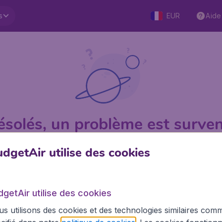
s
EUR
Aide
ésolés, un problème est surven
dgetAir utilise des cookies
1 sur 5
sur Trustpilot
Basé su
dgetAir utilise des cookies
s utilisons des cookies et des technologies similaires com
BudgetAir.fr
Site