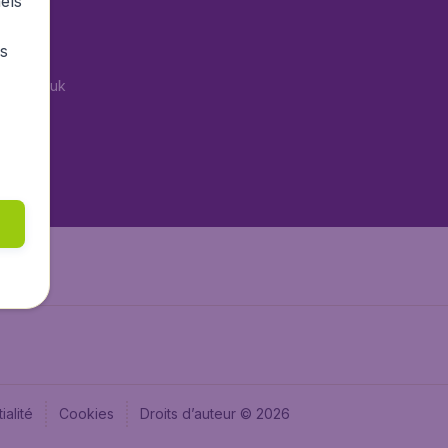
els
tAir.es
rs
Air.it
tAir.co.uk
tAir.nl
aden.de
aden.at
ialité
Cookies
Droits d’auteur © 2026