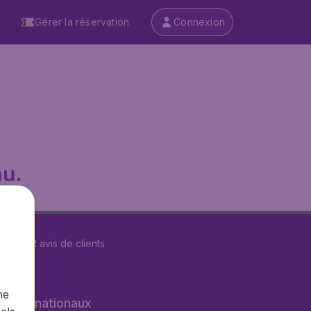
Gérer la réservation
Connexion
u.
r
29622
avis de clients
me
s internationaux