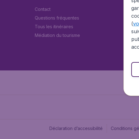
spé
gar
Contact
coo
Questions fréquentes
(
voi
Tous les itinéraires
sui
Médiation du tourisme
pub
acc
Déclaration d’accessibilité
Conditions g