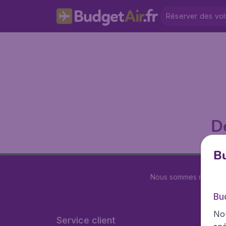
Réserver des vol
D
Bu
Nous sommes notés
4.
Bu
Nou
Service client