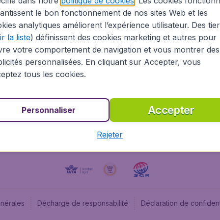
cifié dans notre
politique de cookies
. Les cookies fonctionn
antissent le bon fonctionnement de nos sites Web et les
À propos
Budge
kies analytiques améliorent l’expérience utilisateur. Des tie
Information Légale
Budget
r la liste
) définissent des cookies marketing et autres pour
Carrières
Budge
vre votre comportement de navigation et vous montrer des
Devenez partenaire
Budge
licités personnalisées. En cliquant sur Accepter, vous
Vols pas chers
Flugl
eptez tous les cookies.
Flugl
Accepter
Personnaliser
Rejeter
énérales
Décharge de responsabilité
Déclaration de confident