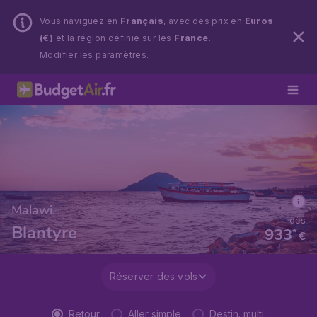
Vous naviguez en
Français
, avec des prix en
Euros
(€)
et la région définie sur les
France
.
Modifier les paramètres.
Malawi
dès
Blantyre
933
*
€
Réserver des vols
Retour
Aller simple
Destin. multi.