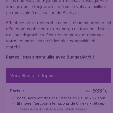
telles que EasyJet, Ryanair ou Transavia. BudgetAir.fr
vous propose toujours les offres de vols au meilleur
prix possible à destination de Blantyre.
Effectuez votre recherche dans le champs prévu à cet
effet et vous obtiendrez un aperçu de tous nos billets
d’avions disponibles. Ensuite comparez et réservez
votre vol parmi les tarifs les plus compétitifs du
marché.
Partez l’esprit tranquille avec BudgetAir.fr !
Vers Blantyre depuis
933
*
Paris
€
dès
Paris
,
Aéroport de Paris-Charles de Gaulle
• 27 août
Blantyre
,
Aéroport international de Chileka
• 08 sept.
Trouvé il y a 1h
•
KLM Royal Dutch Airlines