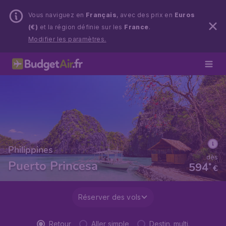
Vous naviguez en
Français
, avec des prix en
Euros
(€)
et la région définie sur les
France
.
Modifier les paramètres.
Philippines
dès
Puerto Princesa
594
*
€
Réserver des vols
Retour
Aller simple
Destin. multi.