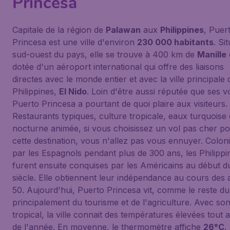
Princesa
Capitale de la région de
Palawan
aux
Philippines
, Puer
Princesa est une ville d'environ
230 000 habitants
. Si
sud-ouest du pays, elle se trouve à 400 km de
Manille
dotée d'un aéroport international qui offre des liaisons
directes avec le monde entier et avec la ville principale 
Philippines,
El Nido
. Loin d'être aussi réputée que ses vo
Puerto Princesa a pourtant de quoi plaire aux visiteurs.
Restaurants typiques, culture tropicale, eaux turquoise 
nocturne animée, si vous choisissez un vol pas cher p
cette destination, vous n'allez pas vous ennuyer. Colon
par les Espagnols pendant plus de 300 ans, les Philippi
furent ensuite conquises par les Américains au début d
siècle. Elle obtiennent leur indépendance au cours des
50. Aujourd'hui, Puerto Princesa vit, comme le reste du
principalement du tourisme et de l'agriculture. Avec son
tropical, la ville connait des températures élevées tout 
de l'année. En moyenne, le thermomètre affiche
26°C
.