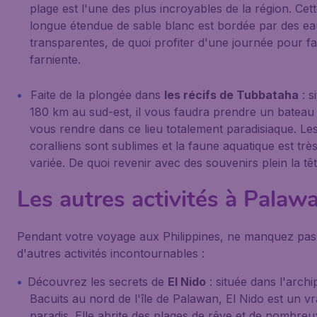
plage est l'une des plus incroyables de la région. Cet
longue étendue de sable blanc est bordée par des e
transparentes, de quoi profiter d'une journée pour fa
farniente.
Faite de la plongée dans
les récifs de Tubbataha
: s
180 km au sud-est, il vous faudra prendre un bateau
vous rendre dans ce lieu totalement paradisiaque. Les
coralliens sont sublimes et la faune aquatique est trè
variée. De quoi revenir avec des souvenirs plein la têt
Les autres activités à Palaw
Pendant votre voyage aux Philippines, ne manquez pas
d'autres activités incontournables :
Découvrez les secrets de
El Nido
: située dans l'archi
Bacuits au nord de l'île de Palawan, El Nido est un vr
paradis. Elle abrite des plages de rêve et de nombreu