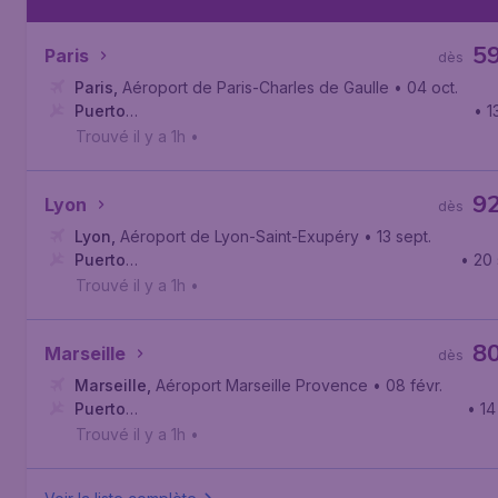
5
Paris
dès
Paris
,
Aéroport de Paris-Charles de Gaulle
• 04 oct.
Puerto
• 1
Princesa
,
Aéroport international de Puerto Princesa
Trouvé il y a 1h
•
9
Lyon
dès
Lyon
,
Aéroport de Lyon-Saint-Exupéry
• 13 sept.
Puerto
• 20 
Princesa
,
Aéroport international de Puerto Princesa
Trouvé il y a 1h
•
8
Marseille
dès
Marseille
,
Aéroport Marseille Provence
• 08 févr.
Puerto
• 14
Princesa
,
Aéroport international de Puerto Princesa
Trouvé il y a 1h
•