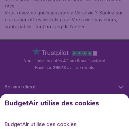
rêve
Vous rêvez de quelques jours à Varsovie ? Sautez sur
nos super offres de vols pour Varsovie : pas chers,
confortables, tout au long de l’année.
Nous sommes notés
4.1 sur 5
sur Trustpilot
Basé sur
29573
avis de clients
Service client
BudgetAir utilise des cookies
BudgetAir.fr
BudgetAir utilise des cookies
Sites internationaux