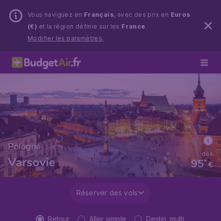
Vous naviguez en
Français
, avec des prix en
Euros
(€)
et la région définie sur les
France
.
Modifier les paramètres.
Pologne
dès
Varsovie
95
*
€
Réserver des vols
Retour
Aller simple
Destin. multi.