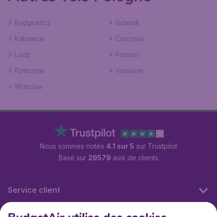
Bydgoszcz
Gdansk
Katowice
Cracovie
Lodz
Poznan
Rzeszow
Varsovie
Wroclaw
Nous sommes notés
4.1 sur 5
sur Trustpilot
Basé sur
29579
avis de clients
Service client