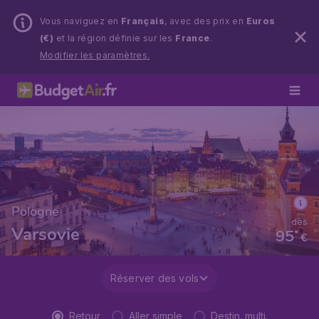
Vous naviguez en
Français
, avec des prix en
Euros
(€)
et la région définie sur les
France
.
Modifier les paramètres.
Pologne
dès
Varsovie
95
*
€
Réserver des vols
Retour
Aller simple
Destin. multi.