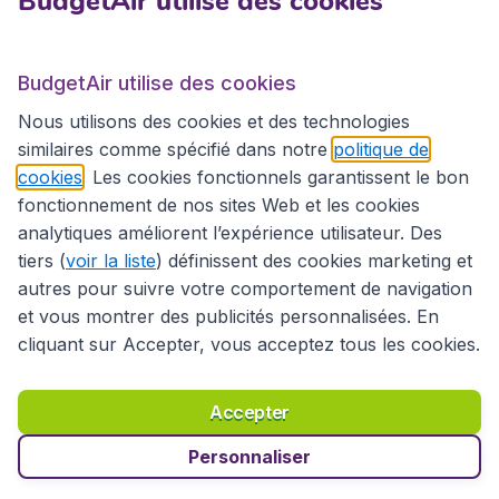
BudgetAir utilise des cookies
BudgetAir.fr
BudgetAir utilise des cookies
Sites internationaux
Nous utilisons des cookies et des technologies
similaires comme spécifié dans notre
politique de
cookies
. Les cookies fonctionnels garantissent le bon
fonctionnement de nos sites Web et les cookies
analytiques améliorent l’expérience utilisateur. Des
tiers (
voir la liste
) définissent des cookies marketing et
autres pour suivre votre comportement de navigation
et vous montrer des publicités personnalisées. En
cliquant sur Accepter, vous acceptez tous les cookies.
Déclaration d’accessibilité
Conditions générales
Décharge de responsabilité
Déclaration de confidentialité
Cookies
Accepter
Droits d’auteur © 2026
Personnaliser