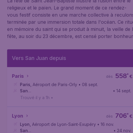
La fête de Saint Jean-Baptiste illustre la fusion entre le
religieux et le païen. Le grand moment de ce rendez-
vous festif consiste en une marche collective à reculon
terminée par une immersion totale dans l'océan. Ce ritu
en mémoire du saint qui se produit à minuit, la veille de 
fête, au soir du 23 décembre, est censé porter bonheur
Vers San Juan depuis
558
*
Paris
€
dès
Paris
,
Aéroport de Paris-Orly
• 08 sept.
San
• 14 sept.
Juan
,
Aéroport international Luis-Muñoz-Marín
Trouvé il y a 1h
•
706
*
Lyon
€
dès
Lyon
,
Aéroport de Lyon-Saint-Exupéry
• 16 nov.
San
• 24 nov.