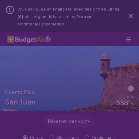
Vous naviguez en
Français
, avec des prix en
Euros
(€)
et la région définie sur les
France
.
Modifier les paramètres.
Puerto Rico
dès
San Juan
558
*
€
Réserver des vols
Retour
Aller simple
Destin. multi.