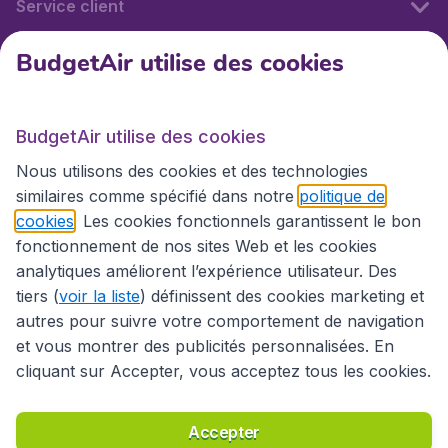
Service client
BudgetAir utilise des cookies
BudgetAir.fr
BudgetAir utilise des cookies
Sites internationaux
Nous utilisons des cookies et des technologies
similaires comme spécifié dans notre
politique de
cookies
. Les cookies fonctionnels garantissent le bon
fonctionnement de nos sites Web et les cookies
analytiques améliorent l’expérience utilisateur. Des
tiers (
voir la liste
) définissent des cookies marketing et
autres pour suivre votre comportement de navigation
et vous montrer des publicités personnalisées. En
cliquant sur Accepter, vous acceptez tous les cookies.
Déclaration d’accessibilité
Conditions générales
Décharge de responsabilité
Déclaration de confidentialité
Cookies
Accepter