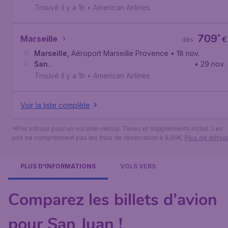
Juan
,
Aéroport international Luis-Muñoz-Marín
Trouvé il y a 1h
•
American Airlines
709
*
Marseille
€
dès
Marseille
,
Aéroport Marseille Provence
• 18 nov.
San
• 29 nov.
Juan
,
Aéroport international Luis-Muñoz-Marín
Trouvé il y a 1h
•
American Airlines
Voir la liste complète
*Prix initiaux pour un vol aller-retour. Taxes et suppléments inclus. Les
prix ne comprennent pas les frais de réservation à 9,99€.
Plus de détail
PLUS D'INFORMATIONS
VOLS VERS
Comparez les billets d’avion
pour San Juan !