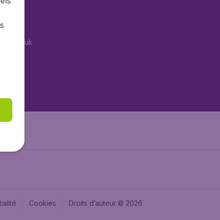
els
tAir.es
rs
Air.it
tAir.co.uk
tAir.nl
aden.de
aden.at
ialité
Cookies
Droits d’auteur © 2026