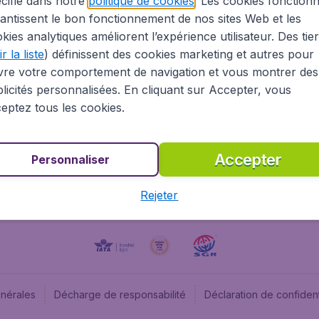
cifié dans notre
politique de cookies
. Les cookies fonctionn
antissent le bon fonctionnement de nos sites Web et les
À propos
Budge
kies analytiques améliorent l’expérience utilisateur. Des tie
Information Légale
Budget
r la liste
) définissent des cookies marketing et autres pour
Carrières
Budge
vre votre comportement de navigation et vous montrer des
Devenez partenaire
Budge
licités personnalisées. En cliquant sur Accepter, vous
Vols pas chers
Flugl
eptez tous les cookies.
Flugl
Accepter
Personnaliser
Rejeter
énérales
Décharge de responsabilité
Déclaration de confident