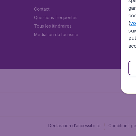
spé
gar
Contact
coo
Questions fréquentes
(
voi
Tous les itinéraires
sui
Médiation du tourisme
pub
acc
Déclaration d’accessibilité
Conditions g