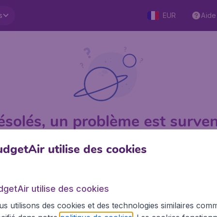
s
EUR
Aide
ésolés, un problème est surven
dgetAir utilise des cookies
1 sur 5
sur Trustpilot
Basé su
dgetAir utilise des cookies
s utilisons des cookies et des technologies similaires com
BudgetAir.fr
Site