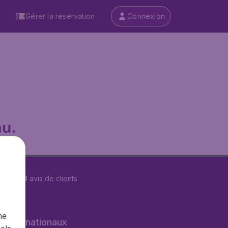
Gérer la réservation
Connexion
u.
r
29608
avis de clients
me
s internationaux