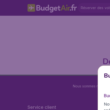
Réserver des vol
D
Bu
Nous sommes notés
4.
Bu
Nou
Service client