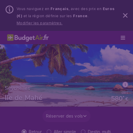
Vous naviguez en
Français
, avec des prix en
Euros
(€)
et la région définie sur les
France
.
Modifier les paramètres.
Seychelles
dès
Ile de Mahé
580
*
€
Réserver des vols
Retour
Aller simple
Destin. multi.