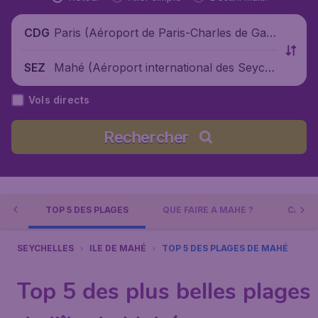
Paris (Aéroport de Paris-Charles de Gaul
CDG
le), France
Mahé (Aéroport international des Seych
SEZ
elles), Seychelles
Vols directs
Rechercher
AHÉ
TOP 5 DES PLAGES
QUE FAIRE À MAHÉ ?
CALEN
SEYCHELLES
ILE DE MAHÉ
TOP 5 DES PLAGES DE MAHÉ
Top 5 des plus belles plages