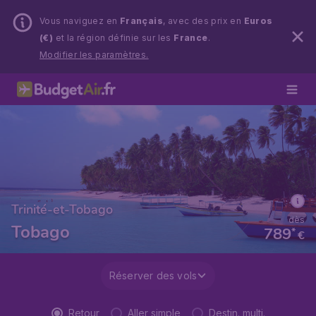
Vous naviguez en
Français
, avec des prix en
Euros
(€)
et la région définie sur les
France
.
Modifier les paramètres.
Trinité-et-Tobago
dès
Tobago
789
*
€
Réserver des vols
Retour
Aller simple
Destin. multi.