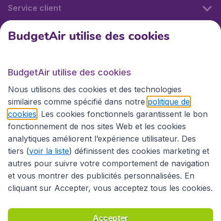
Service client
BudgetAir utilise des cookies
BudgetAir.fr
BudgetAir utilise des cookies
Sites internationaux
Nous utilisons des cookies et des technologies
similaires comme spécifié dans notre
politique de
cookies
. Les cookies fonctionnels garantissent le bon
fonctionnement de nos sites Web et les cookies
analytiques améliorent l’expérience utilisateur. Des
tiers (
voir la liste
) définissent des cookies marketing et
autres pour suivre votre comportement de navigation
et vous montrer des publicités personnalisées. En
cliquant sur Accepter, vous acceptez tous les cookies.
Déclaration d’accessibilité
Conditions générales
Décharge de responsabilité
Déclaration de confidentialité
Cookies
Accepter