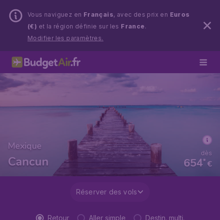
Vous naviguez en
Français
, avec des prix en
Euros
(€)
et la région définie sur les
France
.
Modifier les paramètres.
Mexique
dès
Cancun
654
*
€
Réserver des vols
Retour
Aller simple
Destin. multi.