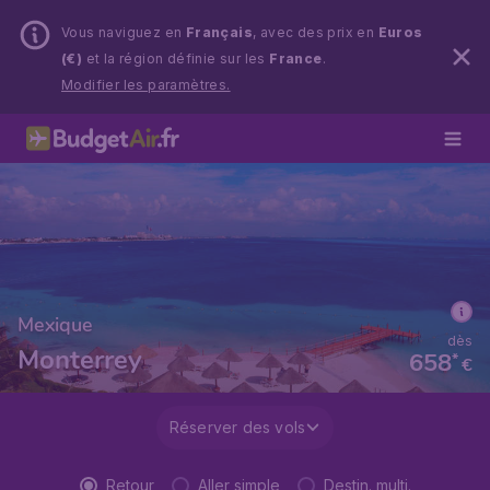
Vous naviguez en
Français
, avec des prix en
Euros
(€)
et la région définie sur les
France
.
Modifier les paramètres.
Mexique
dès
Monterrey
658
*
€
Réserver des vols
Retour
Aller simple
Destin. multi.