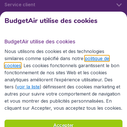
Service client
BudgetAir utilise des cookies
BudgetAir.fr
BudgetAir utilise des cookies
Sites internationaux
Nous utilisons des cookies et des technologies
similaires comme spécifié dans notre
politique de
cookies
. Les cookies fonctionnels garantissent le bon
fonctionnement de nos sites Web et les cookies
analytiques améliorent l’expérience utilisateur. Des
tiers (
voir la liste
) définissent des cookies marketing et
autres pour suivre votre comportement de navigation
et vous montrer des publicités personnalisées. En
cliquant sur Accepter, vous acceptez tous les cookies.
Déclaration d’accessibilité
Conditions générales
Décharge de responsabilité
Déclaration de confidentialité
Cookies
Accepter