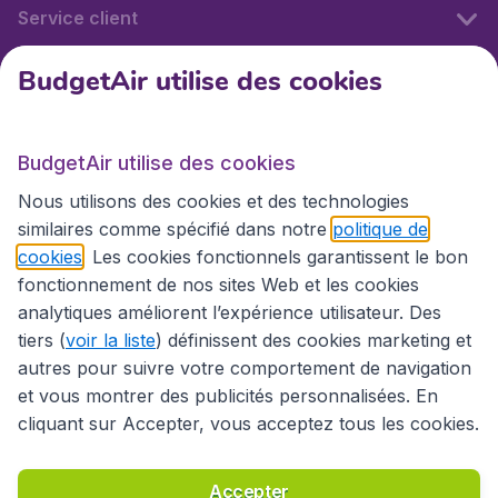
Service client
BudgetAir utilise des cookies
BudgetAir.fr
BudgetAir utilise des cookies
Sites internationaux
Nous utilisons des cookies et des technologies
similaires comme spécifié dans notre
politique de
cookies
. Les cookies fonctionnels garantissent le bon
fonctionnement de nos sites Web et les cookies
analytiques améliorent l’expérience utilisateur. Des
tiers (
voir la liste
) définissent des cookies marketing et
autres pour suivre votre comportement de navigation
et vous montrer des publicités personnalisées. En
cliquant sur Accepter, vous acceptez tous les cookies.
Déclaration d’accessibilité
Conditions générales
Décharge de responsabilité
Déclaration de confidentialité
Cookies
Accepter