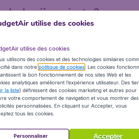
ols dernière minute ?
dgetAir utilise des cookies
s dernière minute pour le Danemark. Effectuez une recherch
ans les 30 jours à venir. Vous verrez ainsi apparaître des o
dgetAir utilise des cookies
s de voyage, voire sur son aéroport de départ afin de trouve
 voyage de +/- 3 jours et d'effectuer plusieurs recherches a
s utilisons des cookies et des technologies similaires com
l'autre et les bonnes surprises se trouvent souvent à quelqu
cifié dans notre
politique de cookies
. Les cookies fonctionn
antissent le bon fonctionnement de nos sites Web et les
kies analytiques améliorent l’expérience utilisateur. Des tie
r la liste
) définissent des cookies marketing et autres pour
vre votre comportement de navigation et vous montrer des
licités personnalisées. En cliquant sur Accepter, vous
eptez tous les cookies.
Accepter
Personnaliser