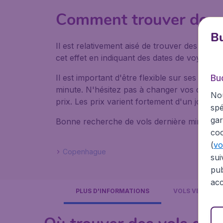
Comment trouver des v
Bu
Il est relativement aisé de trouver des vol
cet effet en indiquant des dates de voyages d
Bu
Il est important d'être flexible sur ses date
minute. N'hésitez pas à changer vos dates de
Nou
prix. Les prix varient fortement d'un jour à 
spé
gar
Bonne recherche de vols dernière minute !
coo
(
voi
Copenhague
sui
pub
acc
PLUS D'INFORMATIONS
VOLS VERS