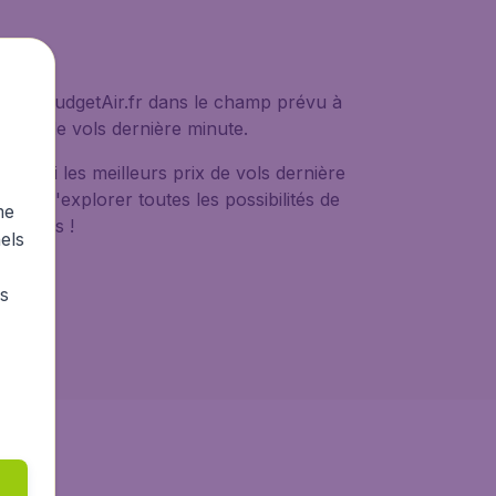
e sur BudgetAir.fr dans le champ prévu à
ffres de vols dernière minute.
r parmi les meilleurs prix de vols dernière
fin d'explorer toutes les possibilités de
me
es clics !
els
rs