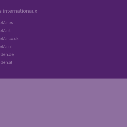
s internationaux
tAir.es
Air.it
tAir.co.uk
tAir.nl
aden.de
aden.at