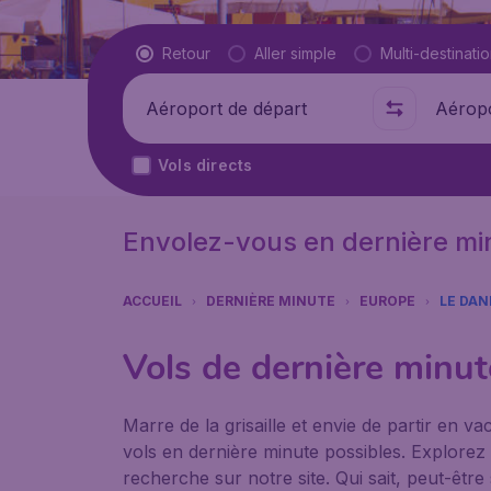
Type de vol
Retour
Aller simple
Multi-destinati
Départ de
Où
Vols directs
Envolez-vous en dernière mi
ACCUEIL
DERNIÈRE MINUTE
EUROPE
LE DA
Vols de dernière minu
Marre de la grisaille et envie de partir en 
vols en dernière minute possibles. Explorez 
recherche sur notre site. Qui sait, peut-êt