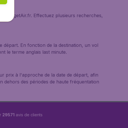
ark
r BudgetAir.fr. Effectuez plusieurs recherches,
départ. En fonction de la destination, un vol
nt le terme anglais last minute.
r prix à l'approche de la date de départ, afin
 en dehors des périodes de haute fréquentation
r
29571
avis de clients