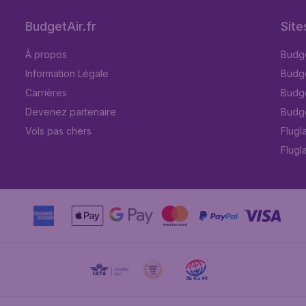
BudgetAir.fr
Site
À propos
Budge
Information Légale
Budget
Carrières
Budge
Devenez partenaire
Budge
Vols pas chers
Flugl
Flugl