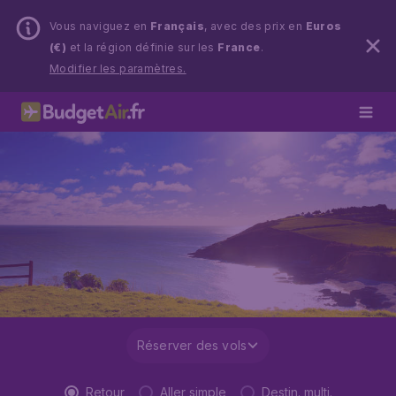
Vous naviguez en
Français
, avec des prix en
Euros
(€)
et la région définie sur les
France
.
Modifier les paramètres.
Réserver des vols
Retour
Aller simple
Destin. multi.