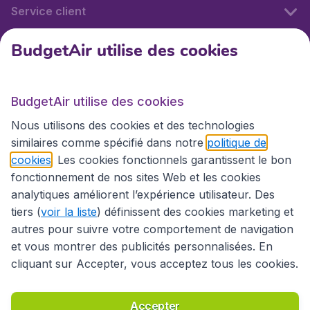
Service client
BudgetAir utilise des cookies
BudgetAir.fr
BudgetAir utilise des cookies
Sites internationaux
Nous utilisons des cookies et des technologies
similaires comme spécifié dans notre
politique de
cookies
. Les cookies fonctionnels garantissent le bon
fonctionnement de nos sites Web et les cookies
analytiques améliorent l’expérience utilisateur. Des
tiers (
voir la liste
) définissent des cookies marketing et
autres pour suivre votre comportement de navigation
et vous montrer des publicités personnalisées. En
cliquant sur Accepter, vous acceptez tous les cookies.
Déclaration d’accessibilité
Conditions générales
Décharge de responsabilité
Déclaration de confidentialité
Cookies
Accepter