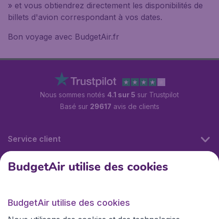
» et vous obtiendrez directement les disponibilités de
billets d'avion correspondant à vos dates.
Bon voyage avec BudgetAir.fr
Nous sommes notés
4.1 sur 5
sur Trustpilot
Basé sur
29617
avis de clients
Service client
BudgetAir utilise des cookies
BudgetAir.fr
BudgetAir utilise des cookies
Sites internationaux