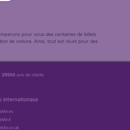
mparons pour vous des centaines de billets
ion de voiture. Ainsi, tout est réuni pour des
r
29550
avis de clients
s internationaux
tAir.es
Air.it
tAir.co.uk