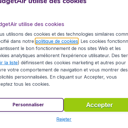
dgetAir utilise des cookies
 qui vous sont proposés sur BudgetAir.fr, voyagez à un pr
r BudgetAir.fr vous pouvez économiser? Recherchez votre 
mpagnies aériennes.
dgetAir utilise des cookies
getAir.fr pour le Luxembourg
s utilisons des cookies et des technologies similaires com
cifié dans notre
politique de cookies
. Les cookies fonctionn
els, en temps réel, de compagnies aériennes régulières comm
antissent le bon fonctionnement de nos sites Web et les
es aériennes low-cost telles que EasyJet, Ryanair ou Tran
kies analytiques améliorent l’expérience utilisateur. Des tie
 à destination du Luxembourg.
r la liste
) définissent des cookies marketing et autres pour
vre votre comportement de navigation et vous montrer des
vu à cet effet et vous obtiendrez un aperçu de tous nos bil
ifs les plus compétitifs du marché.
licités personnalisées. En cliquant sur Accepter, vous
eptez tous les cookies.
 !
Accepter
Personnaliser
Rejeter