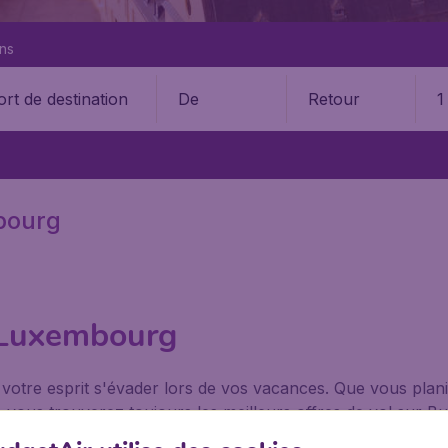
ons
De
Retour
1
bourg
e Luxembourg
 votre esprit s'évader lors de vos vacances. Que vous planif
vous trouverez toujours les meilleurs offres de vol sur Bud