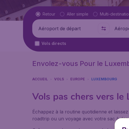
Type de vol
Retour
Aller simple
Multi-destinati
Départ de
Où
Vols directs
Envolez-vous Pour le Luxem
ACCUEIL
VOLS
EUROPE
LUXEMBOURG
Vols pas chers vers l
Échappez à la routine quotidienne et laissez
roadtrip ou un voyage avec votre sac à dos, 