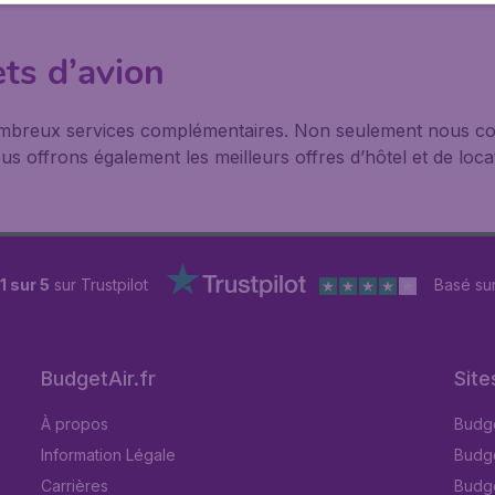
ets d’avion
ombreux services complémentaires. Non seulement nous co
s offrons également les meilleurs offres d’hôtel et de locat
1 sur 5
sur Trustpilot
Basé su
BudgetAir.fr
Site
À propos
Budge
Information Légale
Budget
Carrières
Budge