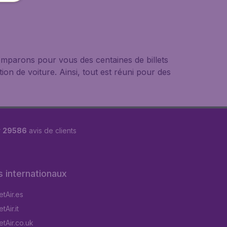
mparons pour vous des centaines de billets
ion de voiture. Ainsi, tout est réuni pour des
r
29586
avis de clients
s internationaux
tAir.es
Air.it
tAir.co.uk