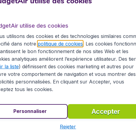
dgetAir utilise des cookies
rd qui vous sont proposés sur BudgetAir.fr, voyagez à un p
 BudgetAir.fr vous pouvez économiser? Recherchez votre bi
mpagnies aériennes.
dgetAir utilise des cookies
etAir.fr pour l'Irlande Du No
s utilisons des cookies et des technologies similaires com
cifié dans notre
politique de cookies
. Les cookies fonctionn
els, en temps réel, de compagnies aériennes régulières comm
antissent le bon fonctionnement de nos sites Web et les
es aériennes low-cost telles que EasyJet, Ryanair ou Tran
kies analytiques améliorent l’expérience utilisateur. Des tie
à destination de l'Irlande Du Nord.
r la liste
) définissent des cookies marketing et autres pour
vre votre comportement de navigation et vous montrer des
vu à cet effet et vous obtiendrez un aperçu de tous nos bil
ifs les plus compétitifs du marché.
licités personnalisées. En cliquant sur Accepter, vous
eptez tous les cookies.
 !
Accepter
Personnaliser
Rejeter