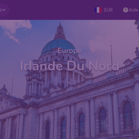
s
EUR
Aide
Europe
Irlande Du Nord