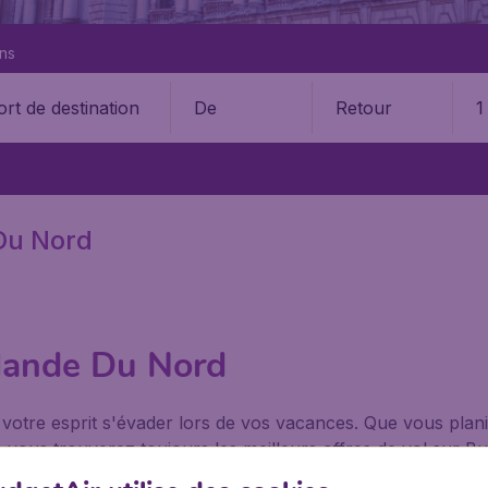
ons
De
Retour
1
 Du Nord
Irlande Du Nord
 votre esprit s'évader lors de vos vacances. Que vous planif
vous trouverez toujours les meilleurs offres de vol sur Bud