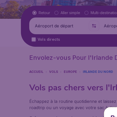
Type de vol
Retour
Aller simple
Multi-destinati
Départ de
Où
Vols directs
Envolez-vous Pour l'Irlande
ACCUEIL
VOLS
EUROPE
IRLANDE DU NORD
Vols pas chers vers l'
Échappez à la routine quotidienne et laissez
roadtrip ou un voyage avec votre sac à dos, 