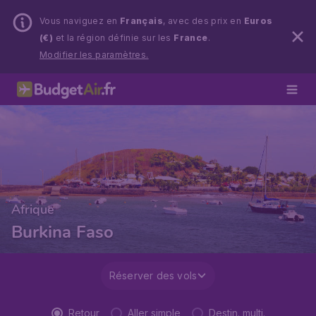
Vous naviguez en
Français
, avec des prix en
Euros
(€)
et la région définie sur les
France
.
Modifier les paramètres.
Afrique
Burkina Faso
Réserver des vols
Retour
Aller simple
Destin. multi.