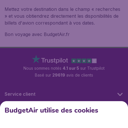
Mettez votre destination dans le champ « recherches
» et vous obtiendrez directement les disponibilités de
billets d'avion correspondant à vos dates.
Bon voyage avec BudgetAir.fr
Nous sommes notés
4.1 sur 5
sur Trustpilot
Basé sur
29619
avis de clients
Service client
BudgetAir utilise des cookies
BudgetAir.fr