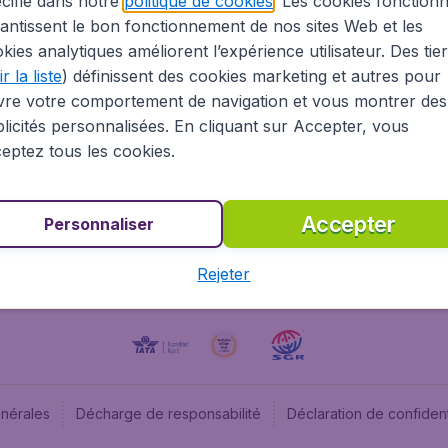
cifié dans notre
politique de cookies
. Les cookies fonctionn
antissent le bon fonctionnement de nos sites Web et les
À propos
Budge
kies analytiques améliorent l’expérience utilisateur. Des tie
Information Légale
Budget
r la liste
) définissent des cookies marketing et autres pour
Carrières
Budge
vre votre comportement de navigation et vous montrer des
Devenez partenaire
Budge
licités personnalisées. En cliquant sur Accepter, vous
Vols pas chers
Flugl
eptez tous les cookies.
Flugl
Accepter
Personnaliser
Rejeter
énérales
Décharge de responsabilité
Déclaration de confident