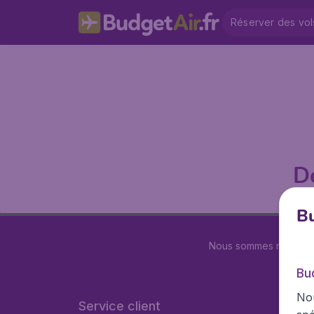
Réserver des vol
D
Bu
Nous sommes notés
4.
Bu
Nou
Service client