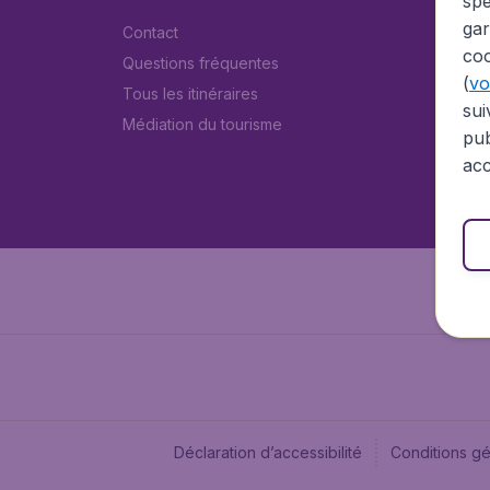
spé
gar
Contact
coo
Questions fréquentes
(
voi
Tous les itinéraires
sui
Médiation du tourisme
pub
acc
Déclaration d’accessibilité
Conditions g