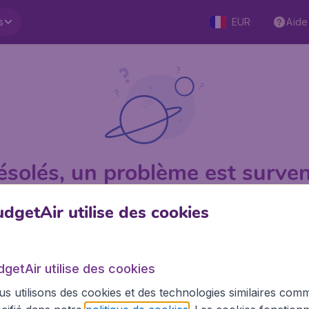
s
EUR
Aide
ésolés, un problème est surven
dgetAir utilise des cookies
1 sur 5
sur Trustpilot
Basé su
dgetAir utilise des cookies
s utilisons des cookies et des technologies similaires com
BudgetAir.fr
Site