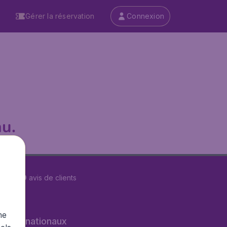
Gérer la réservation
Connexion
u.
r
29579
avis de clients
me
s internationaux