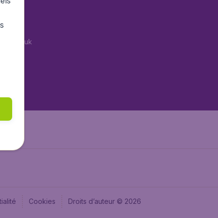
els
tAir.es
rs
Air.it
tAir.co.uk
tAir.nl
aden.de
aden.at
ialité
Cookies
Droits d’auteur © 2026