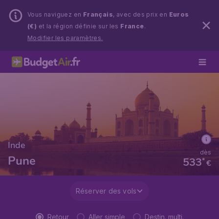
Vous naviguez en
Français
, avec des prix en
Euros
(€)
et la région définie sur les
France
.
Modifier les paramètres.
Inde
dès
Pune
533
*
€
Réserver des vols
Retour
Aller simple
Destin. multi.