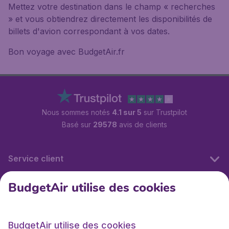
Mettez votre destination dans le champ « recherches
» et vous obtiendrez directement les disponibilités de
billets d'avion correspondant à vos dates.
Bon voyage avec BudgetAir.fr
Nous sommes notés
4.1 sur 5
sur Trustpilot
Basé sur
29578
avis de clients
Service client
BudgetAir utilise des cookies
BudgetAir.fr
BudgetAir utilise des cookies