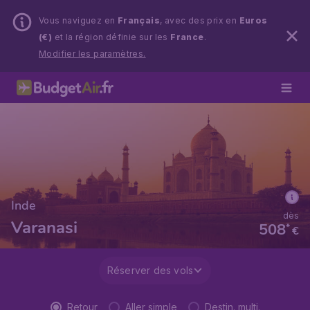
Vous naviguez en
Français
, avec des prix en
Euros
(€)
et la région définie sur les
France
.
Modifier les paramètres.
Inde
dès
Varanasi
508
*
€
Réserver des vols
Retour
Aller simple
Destin. multi.