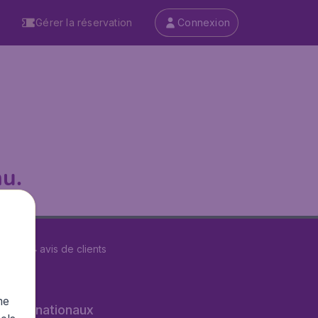
Gérer la réservation
Connexion
u.
r
29614
avis de clients
me
s internationaux