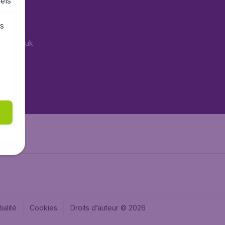
els
tAir.es
rs
Air.it
tAir.co.uk
tAir.nl
aden.de
aden.at
ialité
Cookies
Droits d’auteur © 2026