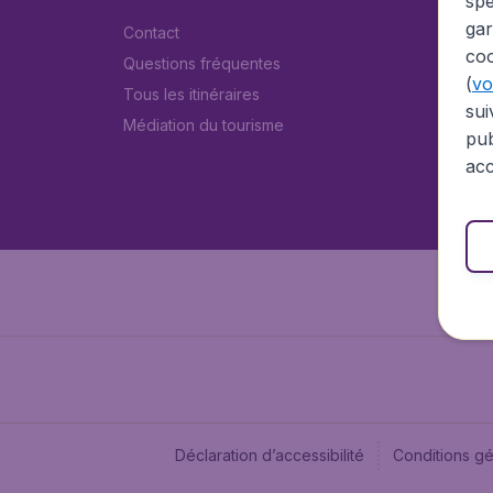
spé
gar
Contact
coo
Questions fréquentes
(
voi
Tous les itinéraires
sui
Médiation du tourisme
pub
acc
Déclaration d’accessibilité
Conditions g