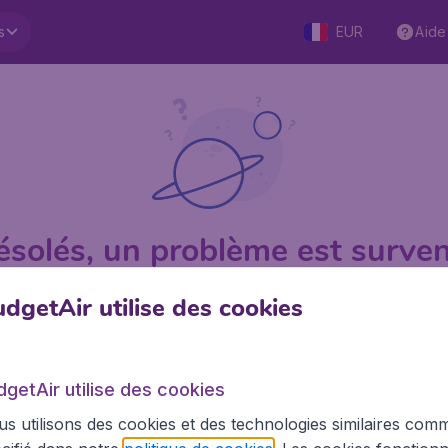
s
EUR
Aide
ésolés, un problème est surven
dgetAir utilise des cookies
.1 sur 5
sur Trustpilot
Basé su
dgetAir utilise des cookies
s utilisons des cookies et des technologies similaires com
BudgetAir.fr
Site