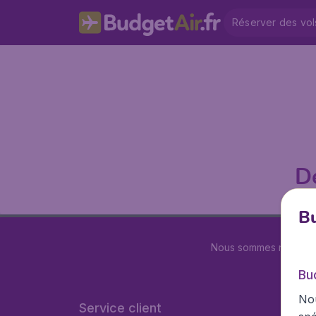
Réserver des vol
D
Bu
Nous sommes notés
4
Bu
Nou
Service client