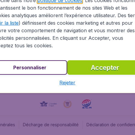
cifié dans notre
politique de cookies
. Les cookies fonctionn
antissent le bon fonctionnement de nos sites Web et les
À propos
Budge
kies analytiques améliorent l’expérience utilisateur. Des tie
Information Légale
Budget
r la liste
) définissent des cookies marketing et autres pour
Carrières
Budge
vre votre comportement de navigation et vous montrer des
Devenez partenaire
Budge
licités personnalisées. En cliquant sur Accepter, vous
Vols pas chers
Flugl
eptez tous les cookies.
Flugl
Accepter
Personnaliser
Rejeter
énérales
Décharge de responsabilité
Déclaration de confident