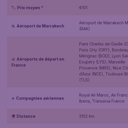
🏷️
Prix moyen
*
€101
Aéroport de Marrakech 
🛬
Aéroport de Marrakech
(RAK)
Paris Charles de Gaulle (
Paris Orly (ORY), Bordea
Mérignac (BOD), Lyon Sai
🛫
Aéroports de départ en
Exupéry (LYS), Marseille
France
Provence (MRS), Nice Cô
d’Azur (NCE), Toulouse B
(TLS)
Royal Air Maroc, Air Franc
✈️
Compagnies aériennes
Iberia, Transavia France
🌍
Distance
2102 km