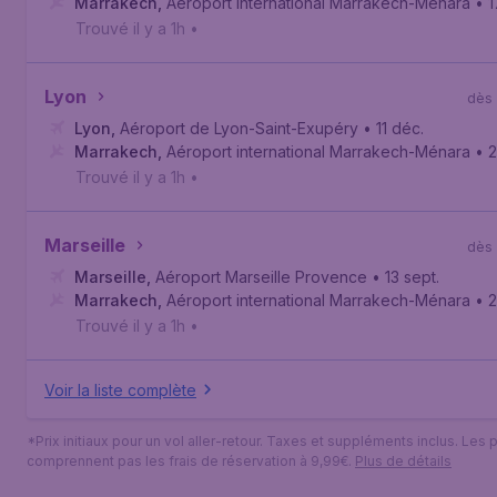
Marrakech
,
Aéroport international Marrakech-Ménara
• 1
Trouvé il y a 1h
•
Lyon
dès
Lyon
,
Aéroport de Lyon-Saint-Exupéry
• 11 déc.
Marrakech
,
Aéroport international Marrakech-Ménara
• 2
Trouvé il y a 1h
•
Marseille
dès
Marseille
,
Aéroport Marseille Provence
• 13 sept.
Marrakech
,
Aéroport international Marrakech-Ménara
• 2
Trouvé il y a 1h
•
Voir la liste complète
*Prix initiaux pour un vol aller-retour. Taxes et suppléments inclus. Les p
comprennent pas les frais de réservation à 9,99€.
Plus de détails