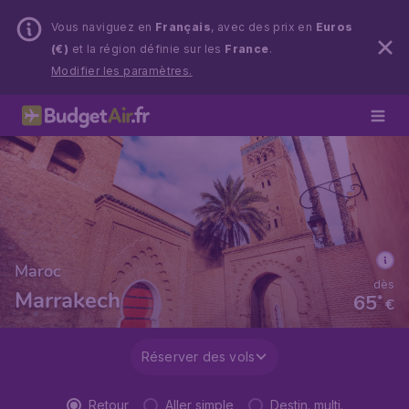
Vous naviguez en
Français
, avec des prix en
Euros
(€)
et la région définie sur les
France
.
Modifier les paramètres.
Maroc
dès
Marrakech
65
*
€
Réserver des vols
Retour
Aller simple
Destin. multi.