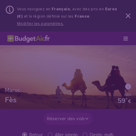
Vous naviguez en
Français
, avec des prix en
Euros
(€)
et la région définie sur les
France
.
Modifier les paramètres.
Maroc
dès
Fès
59
*
€
Réserver des vols
Retour
Aller simple
Destin. multi.