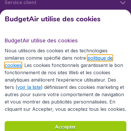
Service client
BudgetAir utilise des cookies
BudgetAir.fr
BudgetAir utilise des cookies
Sites internationaux
Nous utilisons des cookies et des technologies
similaires comme spécifié dans notre
politique de
cookies
. Les cookies fonctionnels garantissent le bon
fonctionnement de nos sites Web et les cookies
analytiques améliorent l’expérience utilisateur. Des
tiers (
voir la liste
) définissent des cookies marketing et
autres pour suivre votre comportement de navigation
et vous montrer des publicités personnalisées. En
cliquant sur Accepter, vous acceptez tous les cookies.
Déclaration d’accessibilité
Conditions générales
Décharge de responsabilité
Déclaration de confidentialité
Cookies
Accepter