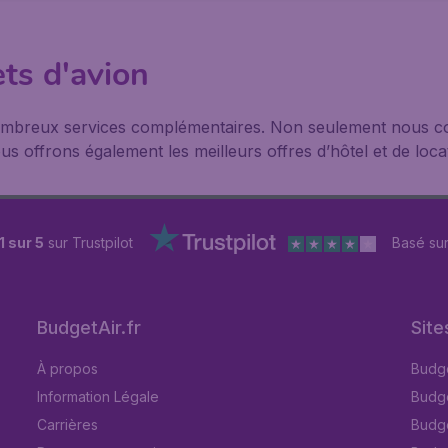
ets d'avion
nombreux services complémentaires. Non seulement nous co
s offrons également les meilleurs offres d’hôtel et de loca
1 sur 5
sur Trustpilot
Basé su
BudgetAir.fr
Site
À propos
Budge
Information Légale
Budget
Carrières
Budge