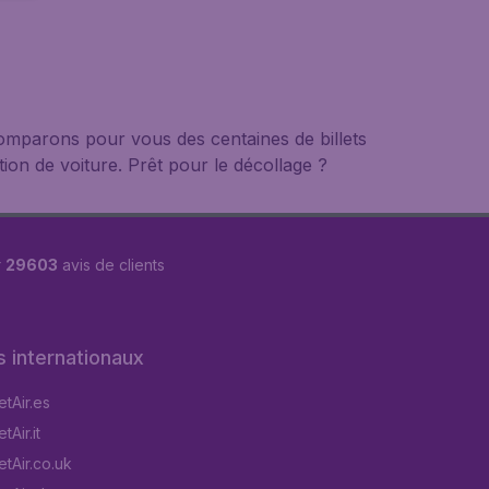
mparons pour vous des centaines de billets
tion de voiture. Prêt pour le décollage ?
r
29603
avis de clients
s internationaux
tAir.es
Air.it
tAir.co.uk