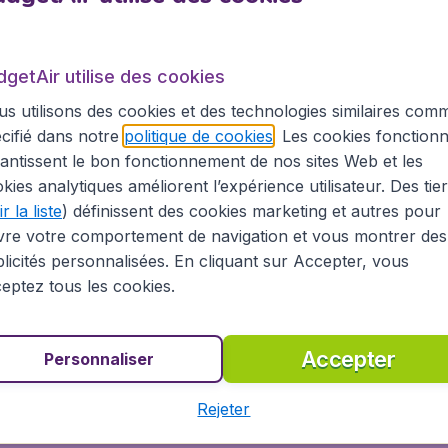
tat de New York
dgetAir utilise des cookies
ls des billets d’avion, en temps réel, de compagnies aérie
s utilisons des cookies et des technologies similaires com
galement ceux des compagnies aériennes low-cost telles q
cifié dans notre
politique de cookies
. Les cookies fonctionn
 possible à destination des Etats-Unis, parmi plus de 250.00
antissent le bon fonctionnement de nos sites Web et les
 champ « recherches » et vous obtiendrez directement un ape
kies analytiques améliorent l’expérience utilisateur. Des tie
l parmi les tarifs les plus compétitifs du marché.
r la liste
) définissent des cookies marketing et autres pour
vre votre comportement de navigation et vous montrer des
osés sur BudgetAir.fr, voyagez à un prix compétitif vers l
licités personnalisées. En cliquant sur Accepter, vous
eptez tous les cookies.
Buffalo
Corning
Accepter
Personnaliser
Rejeter