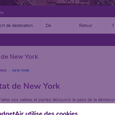
ons
De
Retour
1
t de New York
UNIS
NEW YORK
état de New York
ites vos valises et partez découvrir le pays de la démesure
 la recherche d’un vol pas cher pour l'état de New York, n
ir.fr.
dgetAir utilise des cookies