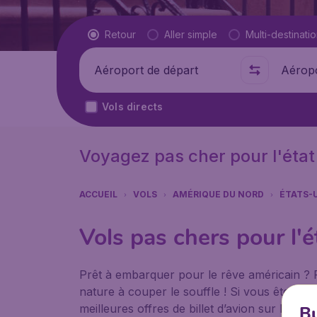
Type de vol
Retour
Aller simple
Multi-destinati
Départ de
Où
Vols directs
Voyagez pas cher pour l'éta
ACCUEIL
VOLS
AMÉRIQUE DU NORD
ÉTATS-
Vols pas chers pour l'
Prêt à embarquer pour le rêve américain ? Fa
nature à couper le souffle ! Si vous êtes à
meilleures offres de billet d’avion sur BudgetA
Bu