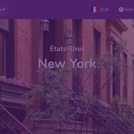
s
EUR
Aide
États-Unis
New York