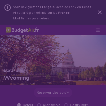
Vous naviguez en
Français
, avec des prix en
Euros
(€)
et la région définie sur les
France
.
Modifier les paramètres.
États-Unis
Wyoming
Réserver des vols
Retour
Aller simple
Destin. multi.